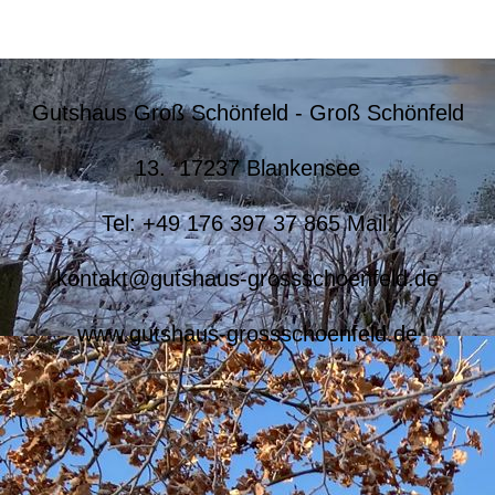
Gutshaus Groß Schönfeld - Groß Schönfeld
13. 17237 Blankensee
Tel: +49 176 397 37 865 Mail:
kontakt@gutshaus-grossschoenfeld.de
www.gutshaus-grossschoenfeld.de